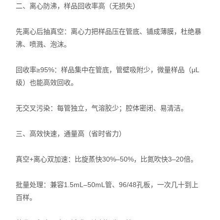
二、离心防沸，样品回收率高（无损失）
先离心后抽真空：离心力把样品压在管底、铺成薄膜，杜绝暴
沸、喷溅、泡沫。
回收率≥95%：样品集中在管底，管壁吸附少，微量样品（μL
级）也能高效回收。
无交叉污染：每管独立，气溶胶少；腔体密闭、易清洁。
三、高效快速，通量高（省时省力）
真空+离心双加速：比旋蒸快30%–50%，比氮吹快3–20倍。
批量处理：兼容1.5mL–50mL管、96/48孔板，一次几十到上
百样。