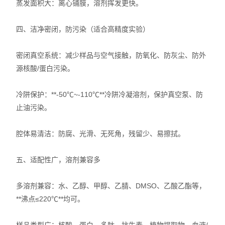
蒸发面积大：离心铺膜，溶剂挥发更快。
四、洁净密闭，防污染（适合高精度实验）
密闭真空系统：减少样品与空气接触，防氧化、防灰尘、防外
源核酸/蛋白污染。
冷阱保护：**-50℃~-110℃**冷阱冷凝溶剂，保护真空泵、防
止油污染。
腔体易清洁：防腐、光滑、无死角，残留少、易擦拭。
五、适配性广，溶剂兼容多
多溶剂兼容：水、乙醇、甲醇、乙腈、DMSO、乙酸乙酯等，
**沸点≤220℃**均可。