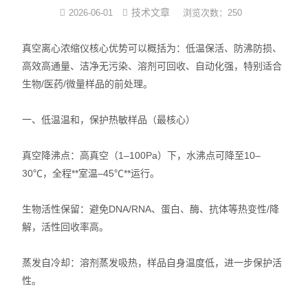
技术文章
2026-06-01
浏览次数：250
光化学反应设备
真空离心浓缩仪核心优势可以概括为：低温保活、防沸防损、
冷冻干燥机
高效高通量、洁净无污染、溶剂可回收、自动化强，特别适合
生物/医药/微量样品的前处理。
低温|恒温|制冷设备
一、低温温和，保护热敏样品（最核心）
培养箱系列
样品组织研磨仪
真空降沸点：高真空（1–100Pa）下，水沸点可降至10–
30℃，全程**室温–45℃**运行。
生物活性保留：避免DNA/RNA、蛋白、酶、抗体等热变性/降
解，活性回收率高。
蒸发自冷却：溶剂蒸发吸热，样品自身温度低，进一步保护活
性。