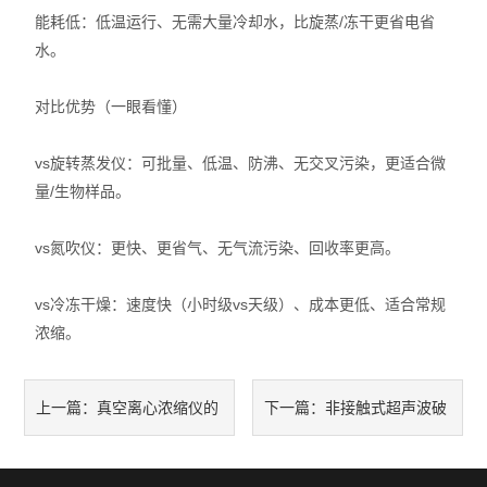
能耗低：低温运行、无需大量冷却水，比旋蒸/冻干更省电省
水。
对比优势（一眼看懂）
vs旋转蒸发仪：可批量、低温、防沸、无交叉污染，更适合微
量/生物样品。
vs氮吹仪：更快、更省气、无气流污染、回收率更高。
vs冷冻干燥：速度快（小时级vs天级）、成本更低、适合常规
浓缩。
真空离心浓缩仪的
非接触式超声波破
上一篇：
下一篇：
工作流程
碎仪使用避坑指南：温度控制