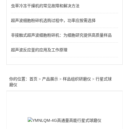
虫草冷冻干燥机的常见故障和解决方法
高通量立式冷冻研磨仪
超声波细胞粉碎机选购过程中，功率应按需选择
行星式球磨仪
纳米高压均质机
非接触式超声波细胞粉碎机：为细胞研究提供高质量样品
研磨均质机
超声波反应釜的应用及工作原理
冻研磨均质机
臼式研磨仪
你的位置：
首页
>
产品展示
>
样品组织研磨仪
>
行星式球
刀式研磨仪
磨仪
分析筛分仪
多样品组织研磨仪
冷冻研磨仪