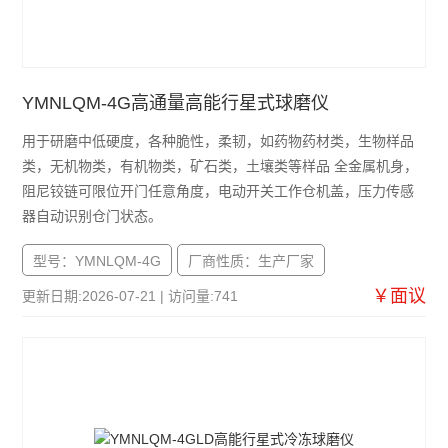
高通量组织研磨仪
查看全部 >>
YMNLQM-4G高通量高能行星式球磨仪
用于研磨中低硬度，各种脆性，柔韧，如药物药材类，生物样品
类，无机物类，有机物类，矿石类，土壤类等样品 全金属机身，
阻尼铰链可限位开门任意角度，电动开关工作仓机盖，压力传感
器自动识别仓门状态。
型号：YMNLQM-4G
厂商性质：生产厂家
￥面议
更新日期:2026-07-21 | 访问量:741