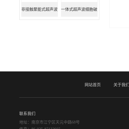
非接触聚能式超声波
一体式超声波细胞破
DNA打断仪
碎仪
网站首页
关于我
联系我们
地址：南京市江宁区天元中路68号