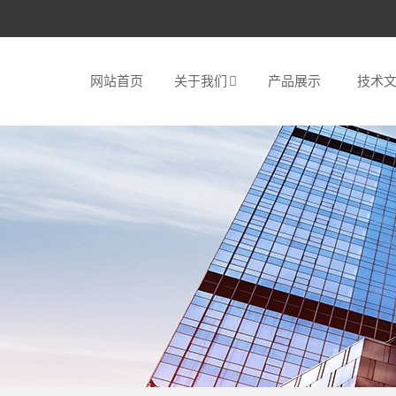
网站首页
关于我们
产品展示
技术