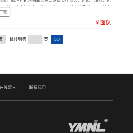
乳液。超声乳化的明显优点已促使它在食品、造纸、油漆、化
、石油、冶金等许多工业处理中已越来越多地得到应用，其中
厂家
￥面议
页
跳转到第
页
在线留言
联系我们