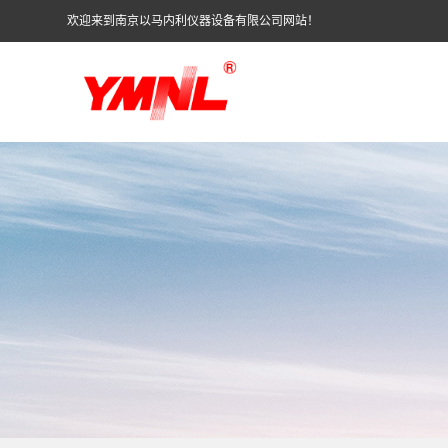
欢迎来到南京以马内利仪器设备有限公司网站！