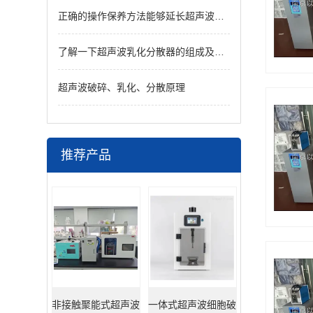
正确的操作保养方法能够延长超声波乳化分散器的使用寿命
了解一下超声波乳化分散器的组成及特点是什么吧
超声波破碎、乳化、分散原理
推荐产品
非接触聚能式超声波
一体式超声波细胞破