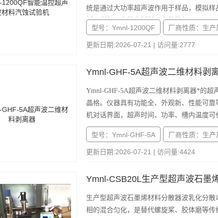
统是通过大功率超声波作用于样品，模拟样
析，详细研究给定材料固有的抗气
型号：Ymnl-1200QF
厂商性质：生产
更新日期:2026-07-21 | 访问量:2777
Ymnl-GHF-5A超声波二维材料剥
Ymnl-GHF-5A超声波二维材料剥离器
晶格。仪器具有功能全、外观新、性能可靠
机对话界面，超声时间、功率、槽内温度可
型号：Ymnl-GHF-5A
厂商性质：生产
更新日期:2026-07-21 | 访问量:4424
Ymnl-CSB20L生产型超声波石
生产型超声波石墨烯材料分散器波乳化分散
相的混合匀化，是替代螺旋桨、胶体磨等传