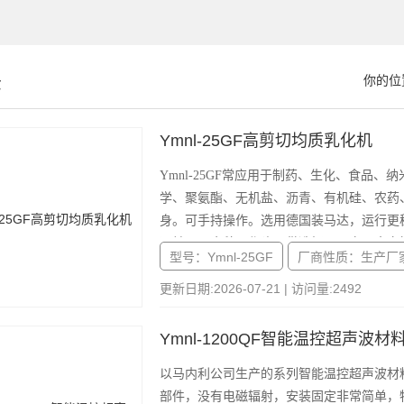
示
你的位
Ymnl-25GF高剪切均质乳化机
Ymnl-25GF常应用于制药、生化、食品
学、聚氨酯、无机盐、沥青、有机硅、农药
身。可手持操作。选用德国装马达，运行更稳定
运转，20余种工作头可供选择，可实现真空
型号：Ymnl-25GF
厂商性质：生产厂
更新日期:2026-07-21 | 访问量:2492
Ymnl-1200QF智能温控超声波
以马内利公司生产的系列智能温控超声波材
部件，没有电磁辐射，安装固定非常简单，