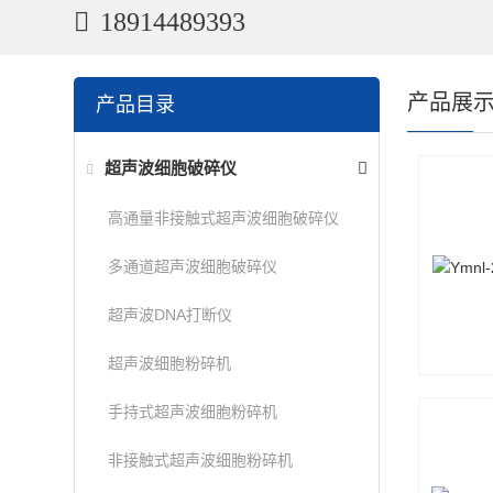
18914489393
产品展
产品目录
超声波细胞破碎仪
高通量非接触式超声波细胞破碎仪
多通道超声波细胞破碎仪
超声波DNA打断仪
超声波细胞粉碎机
手持式超声波细胞粉碎机
非接触式超声波细胞粉碎机