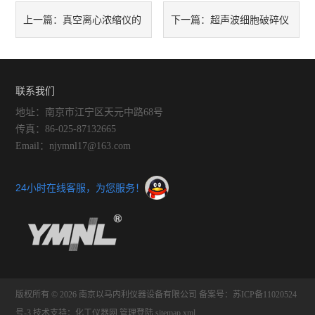
真空离心浓缩仪的
超声波细胞破碎仪
上一篇：
下一篇：
优势分析
的应用领域有哪些?
联系我们
地址：南京市江宁区天元中路68号
传真：86-025-87132665
Email：njymnl17@163.com
24小时在线客服，为您服务！
版权所有 © 2026 南京以马内利仪器设备有限公司
备案号：苏ICP备11020524
号-3
技术支持：
化工仪器网
管理登陆
sitemap.xml