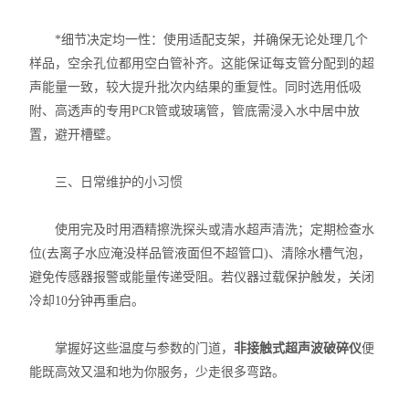
*细节决定均一性：使用适配支架，并确保无论处理几个
样品，空余孔位都用空白管补齐。这能保证每支管分配到的超
声能量一致，较大提升批次内结果的重复性。同时选用低吸
附、高透声的专用PCR管或玻璃管，管底需浸入水中居中放
置，避开槽壁。
三、日常维护的小习惯
使用完及时用酒精擦洗探头或清水超声清洗；定期检查水
位(去离子水应淹没样品管液面但不超管口)、清除水槽气泡，
避免传感器报警或能量传递受阻。若仪器过载保护触发，关闭
冷却10分钟再重启。
掌握好这些温度与参数的门道，
非接触式超声波破碎仪
便
能既高效又温和地为你服务，少走很多弯路。