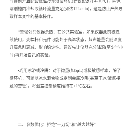
时提前开启配套低温冷却液循环机(建议设定在4–10℃)，确保
溶剂槽内冷却液循环流量充足(如达12L/min)，这是防止产热导
致样本变性的基本操作。
*警惕公共仪器余热：在公共实验室，如果仪器此前被连
续使用，变幅杆和元件可能处于高温状态，超声能量会随温度
升高急剧衰减，影响稳定性。建议先让仪器充分降温(至少半小
时)再开始自己的实验。
•巧用冰浴或冷阱：对于微量(如5μL)或极敏感样本，除了
循环机，可辅以冰水混合物或定制金属冷阱(甚至干冰/液氮接
触的套管)，将温差控制精度维持在±1℃左右。
二、参数优化：拒绝“一刀切”和“越大越好”