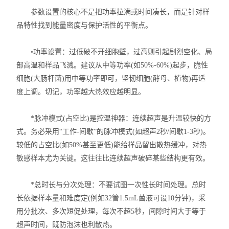
参数设置的核心不是把功率拉满或时间凑长，而是针对样
品特性找到能量密度与保护活性的平衡点。
•功率设置：过低破不开细胞壁，过高则引起剧烈空化、局
部高温和样品飞溅。建议从中等功率(如50%-60%)起步，脆性
细胞(大肠杆菌)用中等功率即可，坚韧细胞(酵母、植物)再适
度上调。切记，功率越大热效应越明显。
*脉冲模式(占空比)是控温神器：连续超声是升温较快的方
式。务必采用“工作-间歇”的脉冲模式(如超声2秒/间歇1-3秒)。
较低的占空比(如50%甚至更低)能给样品留出散热缓冲，对热
敏感样本尤为关键。这往往比连续超声破碎某些结构更有效。
*总时长与分次处理：不要试图一次性长时间处理。总时
长依据样本量和难度定(例如32管1.5mL菌液可设10分钟)，采
用分批次、多次短促处理，每次不超5秒，间隙时间大于等于
超声时间，既防泡沫也利散热。