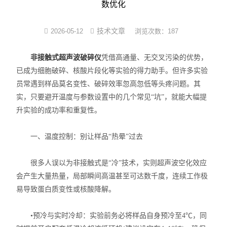
数优化
光化学反应设备
技术文章
2026-05-12
浏览次数：187
冷冻干燥机
非接触式超声波破碎仪
凭借高通量、无交叉污染的优势，
低温|恒温|制冷设备
已成为细胞破碎、核酸片段化等实验的得力助手。但许多实验
员常遇到样品莫名变性、破碎效率忽高忽低等头疼问题。其
培养箱系列
实，只要避开温度与参数设置中的几个常见“坑”，就能大幅提
升实验的成功率和重复性。
样品组织研磨仪
一、温度控制：别让样品“热晕”过去
很多人误以为非接触式是“冷”技术，实则超声波空化效应
会产生大量热量，局部瞬间高温甚至可达数千度，连续工作极
易导致蛋白质变性或核酸降解。
•预冷与实时冷却：实验前务必将样品自身预冷至4℃，同