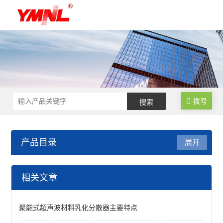
拨号
产品目录
展开
低温|恒温|制冷设备
相关文章
高温循环器
聚能式超声波材料乳化分散器主要特点
雪花制冰机