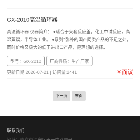
GX-2010高温循环器
高温循环器 仪器简介： ●适合于夹套反应釜，化工中试反应，高
温蒸馏，半导体工业。 ●系列*弥补的国产同类产品的不足之处，
同时价格又极大的低于进出口产品，是理想的选择。
型号：GX-2010
厂商性质：生产厂家
￥面议
更新日期:2026-07-21 | 访问量:2441
下一页
末页
联系我们
地址：南京市江宁区天元中路68号