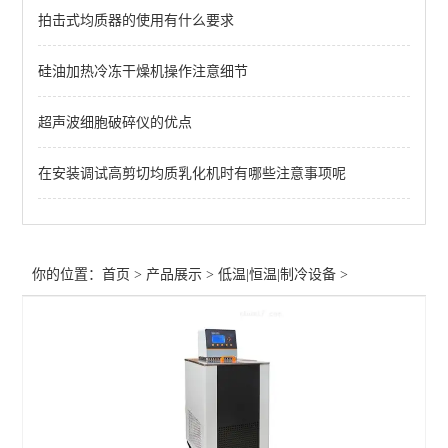
拍击式均质器的使用有什么要求
低温恒温槽
硅油加热冷冻干燥机操作注意细节
低温冷却循环泵
超声波细胞破碎仪的优点
查看全部 >>
在安装调试高剪切均质乳化机时有哪些注意事项呢
你的位置：
首页
>
产品展示
>
低温|恒温|制冷设备
>