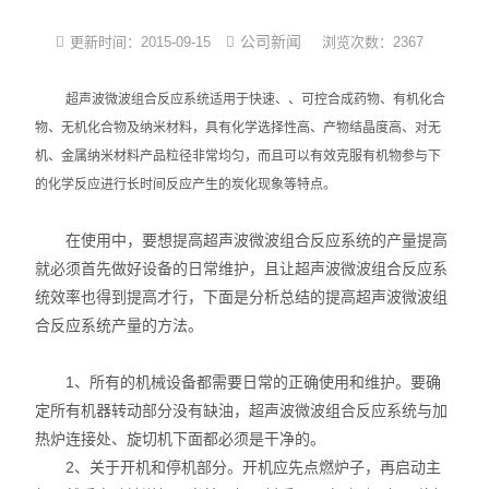
光化学反应设备
公司新闻
更新时间：2015-09-15
浏览次数：2367
冷冻干燥机
超声波微波组合反应系统适用于快速、、可控合成药物、有机化合
物、无机化合物及纳米材料，具有化学选择性高、产物结晶度高、对无
低温|恒温|制冷设备
机、金属纳米材料产品粒径非常均匀，而且可以有效克服有机物参与下
的化学反应进行长时间反应产生的炭化现象等特点。
培养箱系列
在使用中，要想提高超声波微波组合反应系统的产量提高
样品组织研磨仪
就必须首先做好设备的日常维护，且让超声波微波组合反应系
统效率也得到提高才行，下面是分析总结的提高超声波微波组
合反应系统产量的方法。
1、所有的机械设备都需要日常的正确使用和维护。要确
定所有机器转动部分没有缺油，超声波微波组合反应系统与加
热炉连接处、旋切机下面都必须是干净的。
2、关于开机和停机部分。开机应先点燃炉子，再启动主