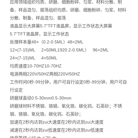
应用领域
组织均质、研磨、细胞粉碎、匀浆、材料分散、制
备、样品混匀、振荡
组织均质、研磨、细胞粉碎、匀浆、材料
分散、制备、样品混匀、振荡
液晶显示
大屏幕5.7“TFT液晶屏，显示工作状态
大屏幕
5.7“TFT液晶屏，显示工作状态
处理样本量
48×（0.2-0.5ML）48×2ML
12×(7-15)ML 2×50ML
1920.2-0.5ML） 96×2ML
24×(7-15)ML 4×50ML
均质速度
10-70HZ
10-70HZ
电源
两相220V/50HZ
两相220V/50HZ
工作时间
0秒-99分钟，用户可自行设定
0秒-99分钟，用户可自
行设定
研磨球直径
0.5-30mm
0.5-30mm
研磨球材料
不锈钢、铬钢、氧化锆、碳化钨、石英砂；
不锈
钢、铬钢、氧化锆、碳化钨、石英砂；
加速
在2秒内达到zui大速度
在2秒内达到zui大速度
减速
在2秒内达到zui低速度
在2秒内达到zui低速度