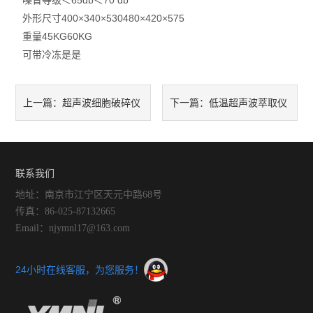
噪音等级
＜65db
＜70 db
外形尺寸
400×340×530
480×420×575
重量
45KG
60KG
可带冷冻
是
是
超声波细胞破碎仪
低温超声波萃取仪
上一篇：
下一篇：
延长寿命的因素有哪些
为何备受瞩目
联系我们
地址：南京市江宁区天元中路68号
传真：86-025-87132665
Email：njymnl17@163.com
24小时在线客服，为您服务！