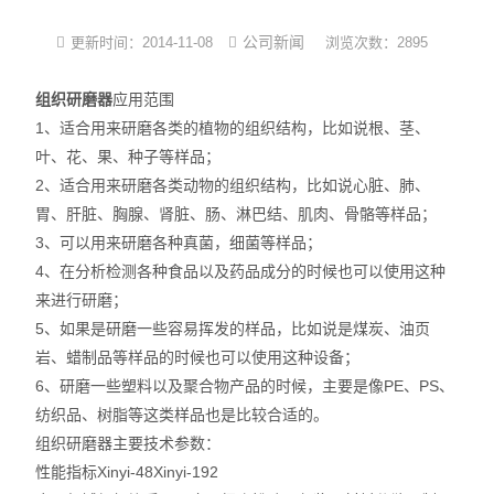
光化学反应设备
公司新闻
更新时间：2014-11-08
浏览次数：2895
冷冻干燥机
组织研磨器
应用范围
1、适合用来研磨各类的植物的组织结构，比如说根、茎、
低温|恒温|制冷设备
叶、花、果、种子等样品；
2、适合用来研磨各类动物的组织结构，比如说心脏、肺、
培养箱系列
胃、肝脏、胸腺、肾脏、肠、淋巴结、肌肉、骨骼等样品；
3、可以用来研磨各种真菌，细菌等样品；
样品组织研磨仪
4、在分析检测各种食品以及药品成分的时候也可以使用这种
来进行研磨；
5、如果是研磨一些容易挥发的样品，比如说是煤炭、油页
岩、蜡制品等样品的时候也可以使用这种设备；
6、研磨一些塑料以及聚合物产品的时候，主要是像PE、PS、
纺织品、树脂等这类样品也是比较合适的。
组织研磨器主要技术参数：
性能指标
Xinyi-48
Xinyi-192