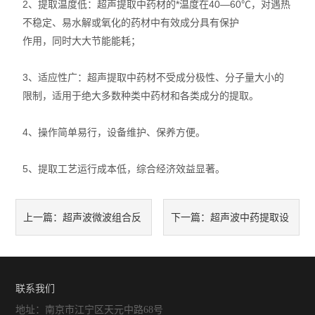
2、提取温度低：超声提取中药材的*温度在40—60℃，对遇热
不稳定、易水解或氧化的药材中有效成分具有保护
作用，同时大大节能能耗；
3、适应性广：超声提取中药材不受成分极性、分子量大小的
限制，适用于绝大多数种类中药材和各类成分的提取。
4、操作简单易行，设备维护、保养方便。
5、提取工艺运行成本低，综合经济效益显著。
超声波微波组合反
超声波中药提取设
上一篇：
下一篇：
应系统怎样迎合消费者选购理
备的工作原理及优势分析
念问题
联系我们
地址：南京市江宁区天元中路68号