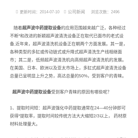
光化学反应设备
公司新闻
更新时间：2014-07-10
浏览次数：2496
冷冻干燥机
随着
超声波中药提取设备
的应用范围越来越广泛，各种经过
不断*和改进的新颖超声波清洗设备正在取代已面市的老式设
低温|恒温|制冷设备
备,近年来，超声波清洗机设备正在朝两个方面发展。其一是，
各种类型的多缸或传动链式或升降式超声清洗生产线相继面
培养箱系列
市；其二是，低频超声波清洗机向高频超声波清洗机的发展。
在美国、日本、欧洲以及亚太市场上，多缸式超声波清洗设备
样品组织研磨仪
总量已呈明显上升之势，高达总量的50%，受到客户的青睐。
超声波中药提取设备
受到客户青睐的原因有哪些呢？
1、提取时间短：超声波强化中药提取通常在24—40分钟即可
获得*提取率，提取时间较传统方法大大缩短2/3以上， 药材原
材料处理量大。