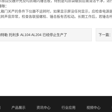
布擦拭仪器外壳及均质箱内锤击板，特别是均质袋破损后需清洁干净，进
排除
：
确认箱门关严的条件下仪器不运转时，如果显示屏没任何显示，应检查电源
器运转声音异常，检查各联接螺栓、锤击板有否松动。长期工作后，若锤击
特勒 托利多 AL104 AL204 已经停止生产了
下一篇
们
产品展示
资讯中心
行业应用
视频中心