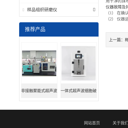
用干净的抹
仪器故障及
样品组织研磨仪
（1） 在
（2） 仪
推荐产品
梅
上一篇：
非接触聚能式超声波
一体式超声波细胞破
DNA打断仪
碎仪
网站首页
关于我