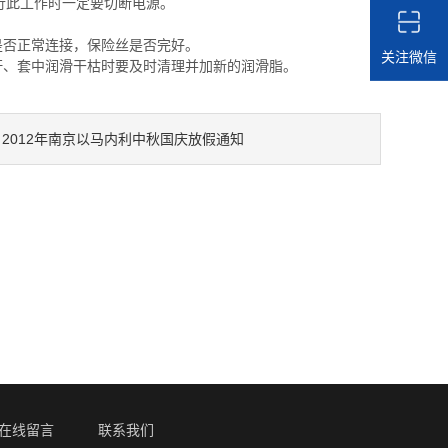
行此工作时一定要切断电源。
是否正常连接，保险丝是否完好。
关注微信
杆、套中润滑干枯时要及时清理并加新的润滑脂。
2012年南京以马内利中秋国庆放假通知
：
在线留言
联系我们