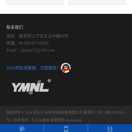
声波细胞破碎仪操作技巧全攻
缩仪的优势
略
联系我们
地址：南京市江宁区天元中路68号
传真：86-025-87132665
Email：njymnl17@163.com
24小时在线客服，为您服务！
版权所有 © 2026 南京以马内利仪器设备有限公司
备案号：苏ICP备11020524
号-3
技术支持：
化工仪器网
管理登陆
sitemap.xml