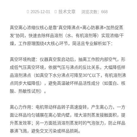
光化学反应设备
技术文章
2025-12-01
浏览次数：668
冷冻干燥机
真空离心浓缩仪核心是靠“真空降沸点+离心防暴沸+加热促蒸
发”协同，快速去除样品溶剂（水、有机溶剂等）实现浓缩/干
低温|恒温|制冷设备
燥，工作原理围绕4大核心环节，简洁且专业解析如下：
培养箱系列
真空环境构建：仪器真空泵启动后，抽离工作腔内部空气，形
成低气压真空环境，依据气压与沸点的反比关系，大幅降低样
样品组织研磨仪
品溶剂沸点（如真空下水分沸点可降至30℃以下，有机溶剂沸
点同步大幅降低），避免高温破坏样品活性成分（如蛋白、核
酸、热敏性试剂）。
离心力作用：电机带动样品转子高速旋转，产生离心力，一方
面让样品均匀铺展在离心管内壁，增大溶剂蒸发接触面积，提
升蒸发效率；另一方面抵消溶剂蒸发时的气泡张力，防止样品
暴沸飞溅，避免交叉污染或样品损耗。