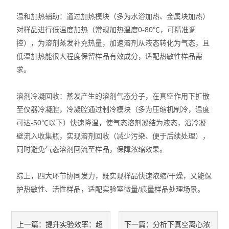
温和加热辅助：通过加热模块（多为水浴加热、金属块加热）
对样品进行低温度加热（常规加热温度0-80℃，可精准调
控），为溶剂蒸发补充热量，加速溶剂从液态转化为气态，且
低温加热能很大程度保留样品有效成分，适配热敏性样品需
求。
溶剂冷凝回收：蒸发产生的溶剂气态分子，在真空作用下扩散
至仪器冷凝腔，冷凝腔通过制冷模块（多为压缩机制冷，温度
可达-50℃以下）快速降温，使气态溶剂凝结为液态，沿冷凝
壁流入收集瓶，实现溶剂回收（减少污染、便于后续处理），
同时避免气态溶剂回流至样品，保障浓缩效果。
综上，四大环节协同发力，既实现样品快速浓缩/干燥，又能保
护热敏性、活性样品，适配实验室微量/痕量样品处理场景。
提升实验效率：超
分析下真空离心浓
上一篇：
下一篇：