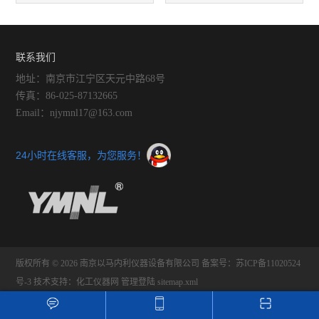
碎机可以在很短的时间内将细
提取机的优势有哪些么？
胞做到很好的破碎
联系我们
地址：南京市江宁区天元中路68号
传真：86-025-87132665
Email：njymnl17@163.com
24小时在线客服，为您服务！
版权所有 © 2026 南京以马内利仪器设备有限公司
备案号：苏ICP备11020524
号-3
技术支持：
化工仪器网
管理登陆
sitemap.xml