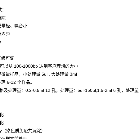
数：
跟踪
重量轻、噪音小
更均匀
更
无级可调
片段可以从 100-1000bp 达到客户理想的大小
微量样品，小处理量 5ul , 大处理量 3ml
理 6-12 个样品。
处理量：0.2-0.5ml 12 孔，处理量：5ul-150ul;1.5-2ml 6 孔，处理量 100
段化
段化
assay（染色质免疫共沉淀）
序仪样本前处理