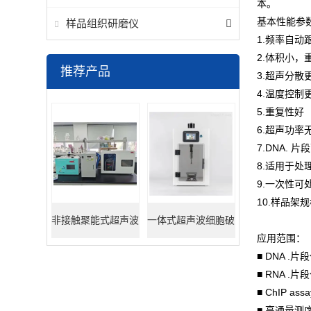
本。
基本性能参
样品组织研磨仪
1.频率自动
2.体积小，
推荐产品
3.超声分散
4.温度控制
5.重复性好
6.超声功率
7.DNA. 
8.适用于处理
9.一次性可处
10.样品架规格及
非接触聚能式超声波
一体式超声波细胞破
应用范围：
DNA打断仪
碎仪
■ DNA .片
■ RNA .片
■ ChIP 
■ 高通量测