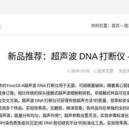
章
你的位置：
首页
>
技
新品推荐：超声波 DNA 打断仪
技术文章
2019-10-08
浏览次
市的
18-A超声波 DNA 打断仪用于无菌、可超微量破碎，隔着离心
Ymnl
量身订做，相比传统的探头接触式超声波细胞粉碎机，非接触式样品可在
交叉污染。超声波 DNA 打断仪可获得传统超声方法*的质量、效率和安
检测多个样品，实验效率高，无磨损、掉渣现象；各样品均在单独的全封
水浴超声波，能量分布均匀，超声作用*；超声参数设置灵活，实验步骤标准
hIP(染色质免疫共沉淀)和 DNA 剪切研究平台*的标准化工具。实验效率