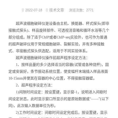
光化学反应设备
技术文章
2022-07-18
浏览次数：2771
冷冻干燥机
超声波细胞破碎仪是设备由主机、换能器、杯式探头(即非
接触式探头)、样品旋转部件、可透视消音箱和循环水浴等几个
低温|恒温|制冷设备
部分组成。除了适于ChIP或者ChIP-seq实验外，也可作为普通
的超声破碎仪用于常规细胞破碎、裂解实验，并有多种接触
培养箱系列
式、非接触式探头供选配，适用于不同实验体系。
超声波细胞破碎仪操作前超声程序设定方法：
样品组织研磨仪
1、按样品量的多少选择适当的容器(试管或各种烧杯)，固
定或安装好，条节振动系统位置，使变幅杆末端插入样品液面
10-15mm并使其在容器的中心位置，不得接触容器壁。
2、超声程序设定方法：
1)间隙时间设定：按设置键，显示窗-1，说明进入间歇时
间设定状态，此时显示窗口所显示的是原始数据或“——”(以下
同)，此次输入数据单位为秒。
2)工作时间设定：间歇时间设定完成后，按设置键，显示