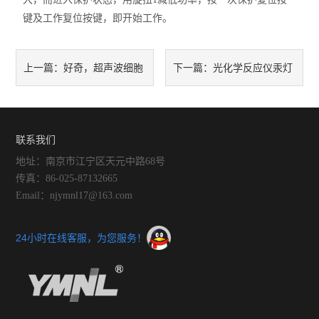
键及工作复位按键，即开始工作。
好奇，超声波细胞
光化学反应仪汞灯
上一篇：
下一篇：
破碎仪能否粉碎固体物料呢？
操作说明,经验之谈!
联系我们
地址：南京市江宁区天元中路68号
传真：86-025-87132665
Email：njymnl17@163.com
24小时在线客服，为您服务！