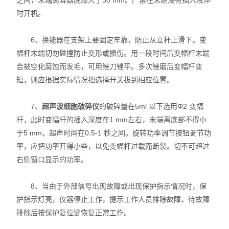
之间，末端离容器底部大于30 mm。严禁在末端没有插入液体
时开机。
6、换能器在支架上要固定牢靠，防止从立杆上滑下。变
幅杆末端切勿碰撞防止变形或损伤。用一段时间后变幅杆末端
会被空化腐蚀而发毛，可用锉刀锉平。多次锉磨后变幅杆变
短，则应根据实际情况把选择开关拔到相应位置。
7、
超声波细胞破碎仪
的破碎量在5ml 以下选用Φ2 变幅
杆，此时变幅杆的插入深度在1 mm左右，末端离底部不得小
于5 mm，超声时间在0.5-1 秒之间。旋转功率调节按钮调节功
率，应把功率开得小些，以免变幅杆过载而断裂。切不可超过
右侧窗口显示的功率。
8、当由于外部信号出现故障或出现保护指示情况时，保
护指示灯亮，仪器停止工作，提示工作人员排除故障，待故障
排除后按保护复位键恢复正常工作。