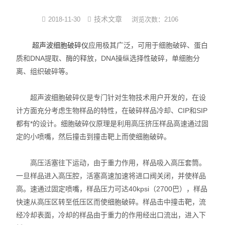
光化学反应设备
技术文章
2018-11-30
浏览次数：2106
冷冻干燥机
超声波细胞破碎仪
应用极其广泛，可用于细胞破碎、蛋白
质和DNA提取、酶的释放，DNA操纵选择性破碎，单细胞分
低温|恒温|制冷设备
离、组织破碎等。
培养箱系列
超声波细胞破碎仪是专门针对生物技术用户开发的，在设
计方面充分考虑生物样品的特性，在破碎样品冷却、CIP和SIP
样品组织研磨仪
都有*的设计。细胞破碎仪原理是利用高压挤压样品高速通过固
定的小喷嘴，然后撞击到撞击靶上而使细胞破碎。
高压活塞往下运动，由于重力作用，样品吸入高压套筒。
一旦样品进入高压腔，活塞高速加速将进口阀关闭，并使样品
高。速通过固定喷嘴，样品压力可达40kpsi（2700巴），样品
快速从高压区转至低压区而使细胞破碎。样品击中撞击靶，流
经冷却表面，冷却的样品由于重力的作用经出口流出，进入下