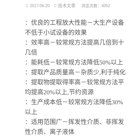
技术文章
2017-06-20
浏览次数：4052
光化学反应设备
：优良的工程放大性能－大生产设备
冷冻干燥机
不低于小试设备的效果
低温|恒温|制冷设备
：效率高－较常规方法提高几倍到十
几倍
培养箱系列
：能耗低－较常规方法降低
50%
以上
样品组织研磨仪
：提取产品质量高－杂质少
,
利于纯化
：提取物提取得率高－较常规方法平
均提高
20%
以上
,
节约资源
：生产成本低－较常规方法降低
30%
以上
：适用范围广－挥发性介质、非挥发
性介质、离子液体