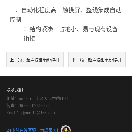
：自动化程度高－触摸屏、整线集成自动
控制
：结构紧凑－占地小、易与现有设备
衔接
超声波细胞粉碎机
超声波细胞粉碎机
上一篇：
下一篇：
使用过程中要避免空超
促进了行业仪器的发展和提高
联系我们
地址：南京市江宁区天元中路68号
传真：86-025-87132665
Email：njymnl17@163.com
24小时在线客服，为您服务！