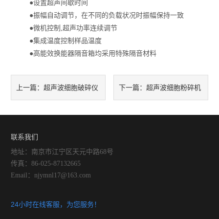
●设置超声间歇时间
●振幅自动调节，在不同的负载状况时振幅保持一致
●微机控制,超声功率连续调节
●集成温度控制样品温度
●高能效换能器隔音箱均采用特殊隔音材料
超声波细胞破碎仪
超声波细胞粉碎机
上一篇：
下一篇：
的用途是什么?
如何设定程序
联系我们
地址：南京市江宁区天元中路68号
传真：86-025-87132665
Email：njymnl17@163.com
24小时在线客服，为您服务！