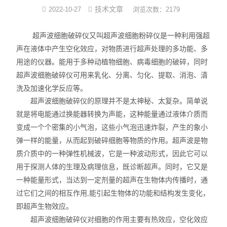
技术文章
2022-10-27
浏览次数：2179
光化学反应设备
超声波细胞破碎仪又叫超声波细胞粉碎仪是一种利用强超
冷冻干燥机
声在液体中产生空化效应，对物质进行超声处理的多功能、多
用途的仪器。能用于多种动植物细胞、病毒细胞的破碎，同时
低温|恒温|制冷设备
超声波细胞破碎仪可用来乳化、分离、匀化、提取、消泡、清
洗及加速化学反应等。
培养箱系列
超声波细胞破碎仪的原理并不是太神秘、太复杂。简单说
样品组织研磨仪
就是将电能通过换能器转换为声能，这种能量通过液体介质而
变成一个个密集的小气泡，这些小气泡迅速炸裂，产生的象小
弹一样的能量，从而起到破碎细胞等物质的作用。超声波是物
质介质中的一种弹性机械波，它是一种波动形式，因此它可以
用于探测人体的生理及病理信息，既诊断超声。同时，它又是
一种能量形式，当达到一定剂量的超声在生物体内传播时，通
过它们之间的相互作用,能引起生物体的功能和结构发生变化，
即超声生物效应。
超声波细胞破碎仪对细胞的作用主要有热效应，空化效应