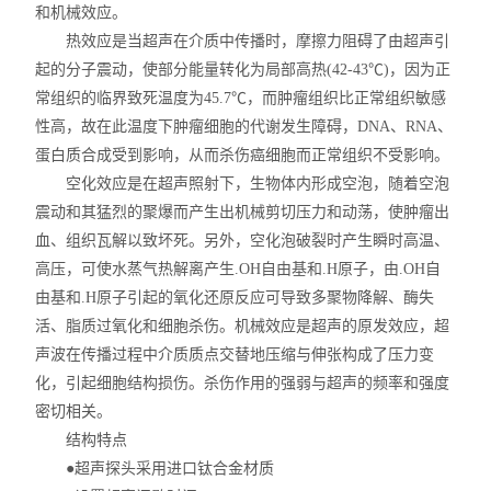
和机械效应。
热效应是当超声在介质中传播时，摩擦力阻碍了由超声引
起的分子震动，使部分能量转化为局部高热(42-43℃)，因为正
常组织的临界致死温度为45.7℃，而肿瘤组织比正常组织敏感
性高，故在此温度下肿瘤细胞的代谢发生障碍，DNA、RNA、
蛋白质合成受到影响，从而杀伤癌细胞而正常组织不受影响。
空化效应是在超声照射下，生物体内形成空泡，随着空泡
震动和其猛烈的聚爆而产生出机械剪切压力和动荡，使肿瘤出
血、组织瓦解以致坏死。另外，空化泡破裂时产生瞬时高温、
高压，可使水蒸气热解离产生.OH自由基和.H原子，由.OH自
由基和.H原子引起的氧化还原反应可导致多聚物降解、酶失
活、脂质过氧化和细胞杀伤。机械效应是超声的原发效应，超
声波在传播过程中介质质点交替地压缩与伸张构成了压力变
化，引起细胞结构损伤。杀伤作用的强弱与超声的频率和强度
密切相关。
结构特点
●超声探头采用进口钛合金材质