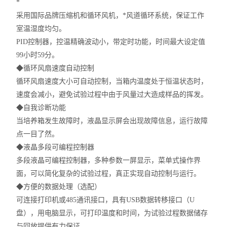
*
采用国际品牌压缩机和循环风机，*风道循环系统，保证工作
室温湿度均匀。
PID控制器，控温精确波动小，带定时功能，时间最大设定值
99小时59分。
◆
循环风扇速度自动控制
循环风扇速度大小可自动控制，当箱内温度处于恒温状态时，
速度会减小，避免试验过程中由于风量过大造成样品的挥发。
◆
自我诊断功能
当培养箱发生故障时，液晶显示屏会出现故障信息，运行故障
点一目了然。
◆
液晶多段可编程控制器
多段液晶可编程控制器，多种参数一屏显示，菜单式操作界
面，可以简化复杂的试验过程，真正实现自动控制与运行。
◆
方便的数据处理（选配）
可连接打印机或
485通讯接口，具有USB数据转移接口（U
盘），用电脑显示，可打印温度和时间，为试验过程数据储存
与回放提供有力保证。