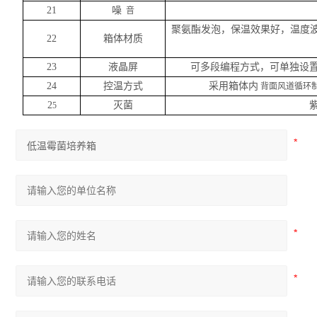
21
噪
音
聚氨酯发泡，保温效果好，温度
22
箱体材质
23
液晶屏
可多段编程方式，可单独设
24
控温方式
采用箱体内
背面风道循环制
2
灭菌
5