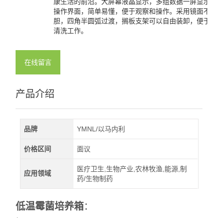
康生活的前沿。大屏幕液晶显示，多组数据一屏显示，
操作界面，简单易懂，便于观察和操作。采用镜面不锈
查看全部 >>
胆，四角半圆弧过渡，搁板支架可以自由装卸，便于工
清洗工作。
在线留言
产品介绍
品牌
YMNL/以马内利
价格区间
面议
医疗卫生,生物产业,农林牧渔,能源,制
应用领域
药/生物制药
低温霉菌培养箱
：