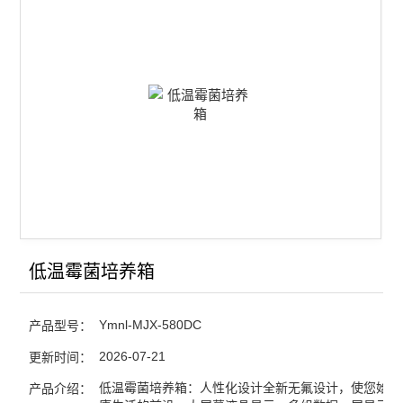
智能恒温恒湿培养箱
智能光照培养箱
智能二氧化碳人工气候箱
低温生化培养箱
低温霉菌培养箱
低温冷光源植物生长箱
低温冷光源植物光照箱
低温霉菌培养箱
低温恒温恒湿培养箱
Ymnl-MJX-580DC
产品型号：
低温低湿种子储藏柜
2026-07-21
更新时间：
LED红蓝光植物生长箱
低温霉菌培养箱：人性化设计全新无氟设计，使您始终
产品介绍：