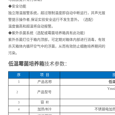
◆
安全功能
独立限温报警系统，超过限制温度即自动中断运行，并声光报
警提示操作者
,保证实验安全运行不发生意外。（选配）
温度偏高和超温将自动报警。
◆
紫外杀菌系统（选配或霉菌培养箱具有此功能）
紫外杀菌灯位于箱内顶部，可定期对箱体内部进行消毒，有效
杀灭箱体内循环空气中的浮菌，从而有效防止细胞培养期间的
污染。
低温霉菌培养箱
技术参数：
序
项
目
1
产品名称
低
Ymn
产品型号
2
容
3
积
加热
不锈钢电加
4
/制冷