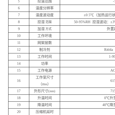
控温范围
-
5
6
温度分辨率
7
温度波动度
±0.5℃（加热运行
8
控湿
50-95%RH 控湿波动：±3
范围
9
加湿
外置
方式
10
工作环境
11
网架层数
12
制冷剂
R
4
40
13
工作时间
1-
14
功率
15
工作电源
AC
工作室尺寸
16
61
（
m
）
m
17
外形尺寸
(
71
mm)
18
升温时间
0℃升
19
降温时间
40℃降
20
压缩机延时