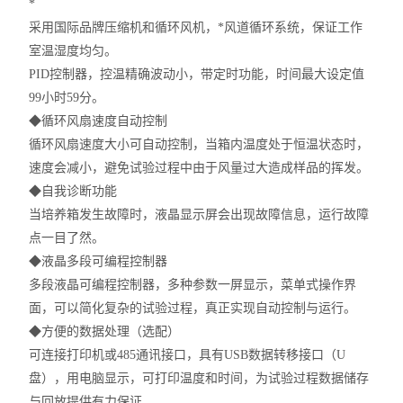
*
采用国际品牌压缩机和循环风机，*风道循环系统，保证工作
室温湿度均匀。
PID控制器，控温精确波动小，带定时功能，时间最大设定值
99小时59分。
◆
循环风扇速度自动控制
循环风扇速度大小可自动控制，当箱内温度处于恒温状态时，
速度会减小，避免试验过程中由于风量过大造成样品的挥发。
◆
自我诊断功能
当培养箱发生故障时，液晶显示屏会出现故障信息，运行故障
点一目了然。
◆
液晶多段可编程控制器
多段液晶可编程控制器，多种参数一屏显示，菜单式操作界
面，可以简化复杂的试验过程，真正实现自动控制与运行。
◆
方便的数据处理（选配）
可连接打印机或
485通讯接口，具有USB数据转移接口（U
盘），用电脑显示，可打印温度和时间，为试验过程数据储存
与回放提供有力保证。