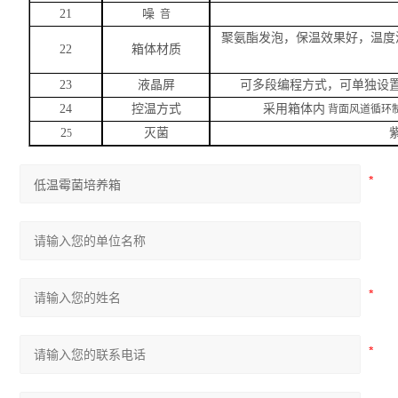
21
噪
音
聚氨酯发泡，保温效果好，温度
22
箱体材质
23
液晶屏
可多段编程方式，可单独设
24
控温方式
采用箱体内
背面风道循环制
2
灭菌
5