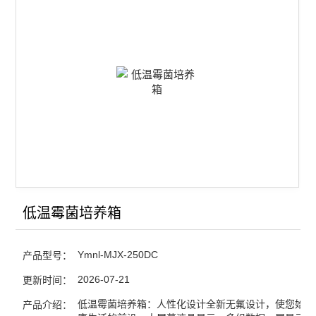
智能恒温恒湿培养箱
智能光照培养箱
智能二氧化碳人工气候箱
低温生化培养箱
低温霉菌培养箱
低温冷光源植物生长箱
低温冷光源植物光照箱
低温霉菌培养箱
低温恒温恒湿培养箱
Ymnl-MJX-250DC
产品型号：
低温低湿种子储藏柜
2026-07-21
更新时间：
LED红蓝光植物生长箱
低温霉菌培养箱：人性化设计全新无氟设计，使您始终
产品介绍：