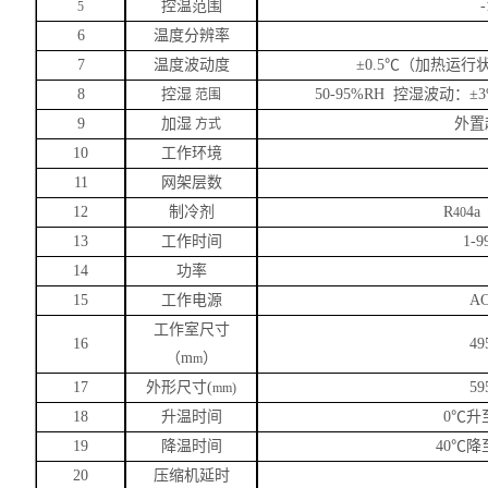
控温范围
-
5
6
温度分辨率
7
温度波动度
±0.5℃（加热运
8
控湿
50-95%RH 控湿波动：±3
范围
9
加湿
外置
方式
10
工作环境
11
网架层数
12
制冷剂
R
4
40
13
工作时间
1-
14
功率
15
工作电源
AC
工作室尺寸
16
49
（
m
）
m
17
外形尺寸
(
59
mm)
18
升温时间
0℃升
19
降温时间
40℃降
20
压缩机延时