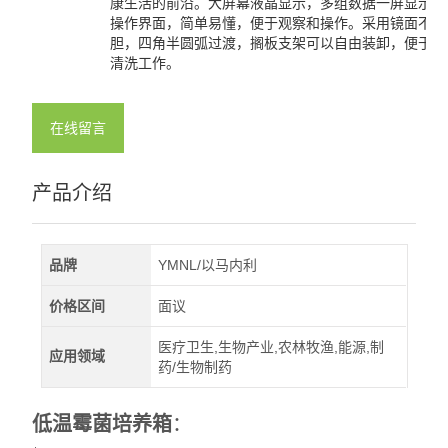
康生活的前沿。大屏幕液晶显示，多组数据一屏显示，
操作界面，简单易懂，便于观察和操作。采用镜面不锈
查看全部 >>
胆，四角半圆弧过渡，搁板支架可以自由装卸，便于工
清洗工作。
在线留言
产品介绍
品牌
YMNL/以马内利
价格区间
面议
医疗卫生,生物产业,农林牧渔,能源,制
应用领域
药/生物制药
低温霉菌培养箱
：