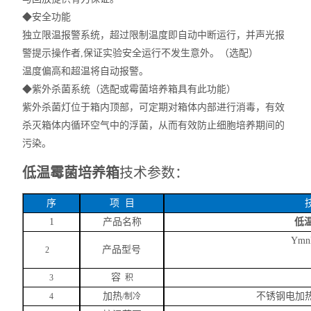
◆
安全功能
独立限温报警系统，超过限制温度即自动中断运行，并声光报
警提示操作者
,保证实验安全运行不发生意外。（选配）
温度偏高和超温将自动报警。
◆
紫外杀菌系统（选配或霉菌培养箱具有此功能）
紫外杀菌灯位于箱内顶部，可定期对箱体内部进行消毒，有效
杀灭箱体内循环空气中的浮菌，从而有效防止细胞培养期间的
污染。
低温霉菌培养箱
技术参数：
序
项
目
1
产品名称
低
Ymn
产品型号
2
容
3
积
加热
不锈钢电加
4
/制冷