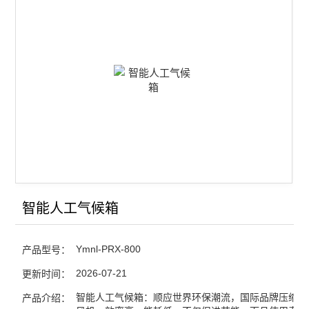
智能恒温恒湿培养箱
智能光照培养箱
智能二氧化碳人工气候箱
低温生化培养箱
低温霉菌培养箱
低温冷光源植物生长箱
低温冷光源植物光照箱
智能人工气候箱
低温恒温恒湿培养箱
Ymnl-PRX-800
产品型号：
低温低湿种子储藏柜
2026-07-21
更新时间：
LED红蓝光植物生长箱
智能人工气候箱：顺应世界环保潮流，国际品牌压缩机
产品介绍：