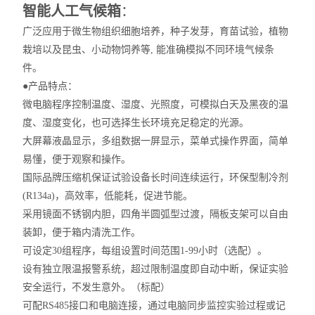
智能人工气候箱
：
广泛应用于微生物组织细胞培养，种子发芽，育苗试验，植物
栽培以及昆虫、小动物饲养等
, 能准确模拟不同环境气候条
件。
●
产品特点：
微电脑程序控制温度、湿度、光照度，可模拟白天及黑夜的温
度、湿度变化，也可选择生长环境充足稳定的光源。
大屏幕液晶显示，多组数据一屏显示，菜单式操作界面，简单
易懂，便于观察和操作。
国际品牌压缩机保证试验设备长时间连续运行，环保型制冷剂
(R134a)，高效率，低能耗，促进节能。
采用镜面不锈钢内胆，四角半圆弧型过渡，隔板支架可以自由
装卸，便于箱内清洗工作。
可设定
30组程序，每组设置时间范围1-99小时（选配）。
设有独立限温报警系统，超过限制温度即自动中断，保证实验
安全运行，不发生意外。（标配）
可配
RS485接口和电脑连接，通过电脑同步监控实验过程或记