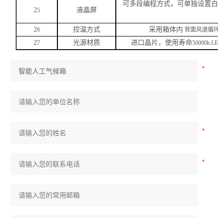
可多段编程方式，可单独设置
2
液晶屏
5
2
控温方式
采用箱体内
6
背面风道循环
2
光源材质
进口晶片，使用寿命
7
50000