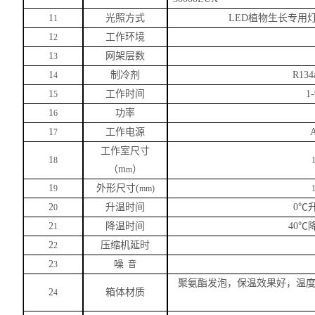
1
光照方式
LED植物生长专用灯
1
1
工作环境
2
1
网架层数
3
1
制冷剂
R1
4
1
工作时间
1
5
1
功率
6
1
工作电源
7
工作室尺寸
1
8
（
m
）
m
1
外形尺寸
(
9
mm)
2
升温时间
0℃
0
2
降温时间
40℃
1
2
压缩机延时
2
2
噪
3
音
聚氨酯发泡，保温效果好，温
2
箱体材质
4