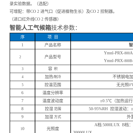
录实验数据。（选配）
可增配：带
CO 2 进气口（促进植物生长）及CO 2 控制器。
（进口红外线CO 2 传感器
）
智能人工气候箱
技术参数：
序
项
目
1
产品名称
Ymnl-
PRX-
A
800
产品型号
2
Ymnl-
PRX-
800B
容
3
积
加热
不锈钢电
4
/制冷
控温范围
无光照
5
0
6
温度分辨率
7
温度波动度
±0.5℃（加热运
8
控湿
50-95%RH 控湿波动：±
范围
9
加湿
外
方式
A档:5000LUX B档：
0
光照度
1
30000LUX