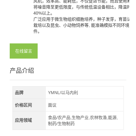
风机，效率高、能耗低，不仅促进节能，而且使用寿命
将噪音降至更低限度，与传统低温设备相比，降温时间
查看全部 >>
40%以上。
广泛应用于微生物组织细胞培养，种子发芽，育苗试验
栽培以及昆虫、小动物饲养等, 能准确模拟不同环境气
件。
在线留言
产品介绍
品牌
YMNL/以马内利
价格区间
面议
食品/农产品,生物产业,农林牧渔,能源,
应用领域
制药/生物制药