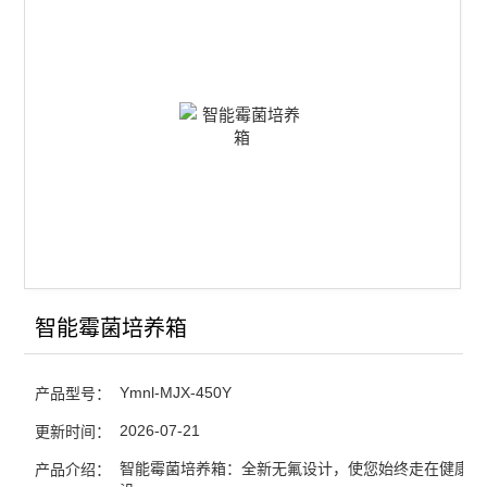
智能恒温恒湿培养箱
智能光照培养箱
智能二氧化碳人工气候箱
低温生化培养箱
低温霉菌培养箱
低温冷光源植物生长箱
低温冷光源植物光照箱
智能霉菌培养箱
低温恒温恒湿培养箱
Ymnl-MJX-450Y
产品型号：
低温低湿种子储藏柜
2026-07-21
更新时间：
LED红蓝光植物生长箱
智能霉菌培养箱：全新无氟设计，使您始终走在健康生
产品介绍：