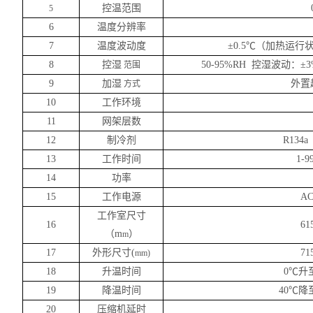
控温范围
5
6
温度分辨率
7
温度波动度
±0.5℃（加热运行
8
控湿
50-95%RH 控湿波动：±3
范围
9
加湿
外置
方式
10
工作环境
11
网架层数
12
制冷剂
R13
13
工作时间
1-
14
功率
15
工作电源
AC
工作室尺寸
16
61
（
m
）
m
17
外形尺寸
(
71
mm)
18
升温时间
0℃升
19
降温时间
40℃降
20
压缩机延时