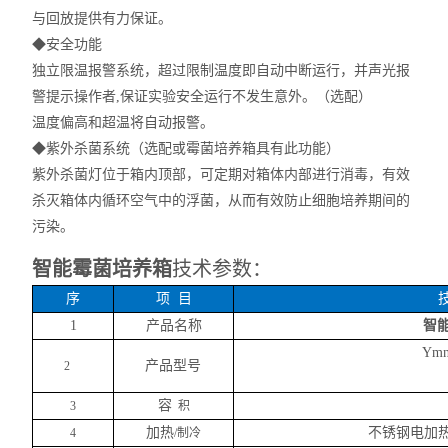
与回放提供有力保证。
◆
安全功能
独立限温报警系统，超过限制温度即自动中断运行，并声光报
警提示操作者
,保证实验安全运行不发生意外。（选配）
温度偏高和超温将自动报警。
◆
紫外杀菌系统（选配或霉菌培养箱具有此功能）
紫外杀菌灯位于箱内顶部，可定期对箱体内部进行消毒，有效
杀灭箱体内循环空气中的浮菌，从而有效防止细胞培养期间的
污染。
智能霉菌培养箱
技术参数：
序
项
目
1
产品名称
智
Ymn
产品型号
2
容
3
积
加热
不锈钢电加
4
/制冷