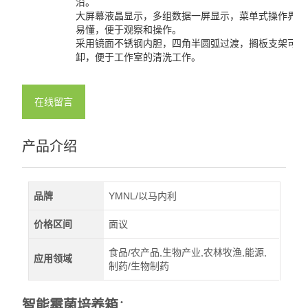
沿。
大屏幕液晶显示，多组数据一屏显示，菜单式操作界面
查看全部 >>
易懂，便于观察和操作。
采用镜面不锈钢内胆，四角半圆弧过渡，搁板支架可以
卸，便于工作室的清洗工作。
在线留言
产品介绍
品牌
YMNL/以马内利
价格区间
面议
食品/农产品,生物产业,农林牧渔,能源,
应用领域
制药/生物制药
智能霉菌培养箱
：