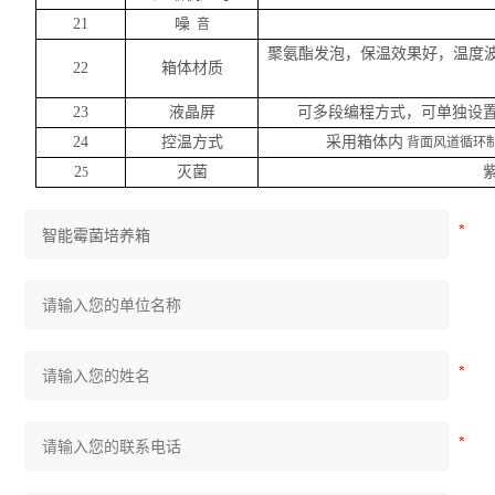
21
噪
音
聚氨酯发泡，保温效果好，温度
22
箱体材质
23
液晶屏
可多段编程方式，可单独设
24
控温方式
采用箱体内
背面风道循环制
2
灭菌
5