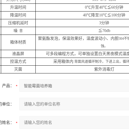
升温时间
0℃升至40℃≦60分钟
降温时间
40℃降至10℃≦100分钟
压缩机延时
3分钟
噪
≦70db
音
聚氨酯发泡，保温效果好，温度波动小、内胆
304
箱体材质
蚀。
液晶屏
可多段编程方式，可单独设置白天黑夜模式温
控温方式
采用箱体内
背面风道循环制冷，下进上出，循环均匀
灭菌
紫外消毒灯
产品：
的单位：
的姓名：