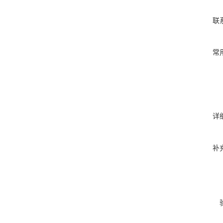
联
常
详
补