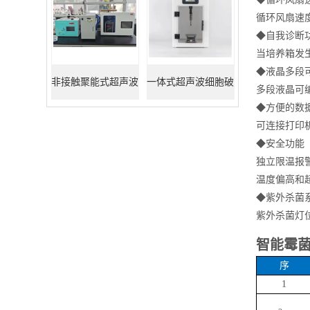
循环风扇速
◆
自我诊断
当培养箱发
◆
液晶多段
非接触聚能式超声波
一体式超声波细胞破
多段液晶可
◆
方便的数
DNA打断仪
碎仪
可连接打印
◆
安全功能
独立限温报
温度偏高和
◆
紫外杀菌
紫外杀菌灯
智能霉
序
1