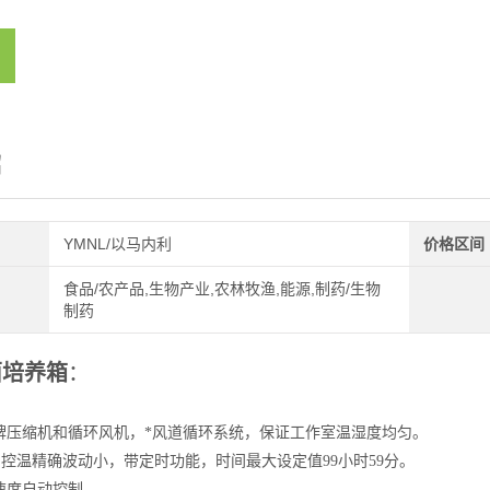
绍
YMNL/以马内利
价格区间
食品/农产品,生物产业,农林牧渔,能源,制药/生物
制药
菌培养箱
：
牌压缩机和循环风机，*风道循环系统，保证工作室温湿度均匀。
，控温精确波动小，带定时功能，时间最大设定值99小时59分。
速度自动控制