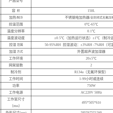
产品型号
容
150
L
积
加热
不锈钢电加热器
/制冷
/全封闭式无氟压
控温范围
0℃-65℃
温度分辨率
0.1℃
温度波动度
±0.5℃（加热运行状态）±1℃（制冷
控湿
50-95%RH 控湿波动：±3%RH -7%RH（可
范围
加湿
外置超声波加湿器
方式
工作环境
20±5℃
网架层数
2
制冷剂
R134a（无氟环保型）
工作时间
1-99小时或连续
功率
750W
工作电源
AC220V 50Hz
工作室尺寸
495*505*61
0
（
m
）
m
外形尺寸
(
595*675*12
0
mm)
0