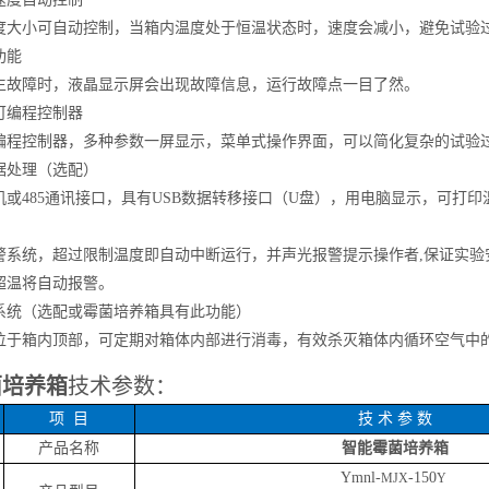
度大小可自动控制，当箱内温度处于恒温状态时，速度会减小，避免试验
功能
生故障时，液晶显示屏会出现故障信息，运行故障点一目了然。
可编程控制器
编程控制器，多种参数一屏显示，菜单式操作界面，可以简化复杂的试验
据处理（选配）
机或
485通讯接口，具有USB数据转移接口（U盘），用电脑显示，可打
警系统，超过限制温度即自动中断运行，并声光报警提示操作者
,保证实
超温将自动报警。
系统（选配或霉菌培养箱具有此功能）
位于箱内顶部，可定期对箱体内部进行消毒，有效杀灭箱体内循环空气中
菌培养箱
技术参数：
项
目
技
术 参 数
产品名称
智能霉菌培养箱
Ymnl-
-
150
MJX
Y