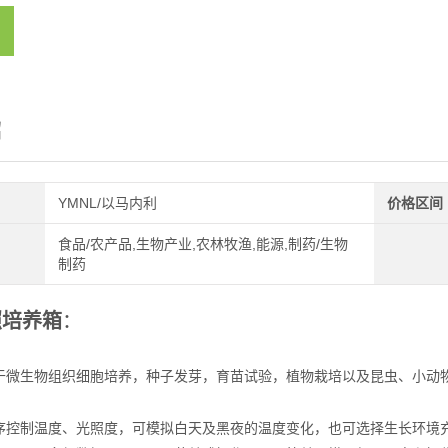
绍
YMNL/以马内利
价格区间
食品/农产品,生物产业,农林牧渔,能源,制药/生物
制药
照培养箱
：
于微生物组织细胞培养，种子发芽，育苗试验，植物栽培以及昆虫、小动
：
序控制温度、光照度，可模拟白天及黑夜的温度变化，也可选择生长环境