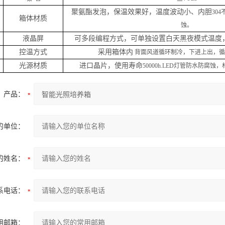
聚氨酯发泡，保温效果好，温度波动小、内胆
30
箱体材质
蚀。
液晶屏
可多段编程方式，可单独设置白天黑夜模式温度
控温方式
采用箱体内
背面风道循环制冷，下进上出，循环均
光源材质
进口晶片，使用寿命
50000h.LED灯管防水防腐
产品：
的单位：
的姓名：
系电话：
用邮箱：