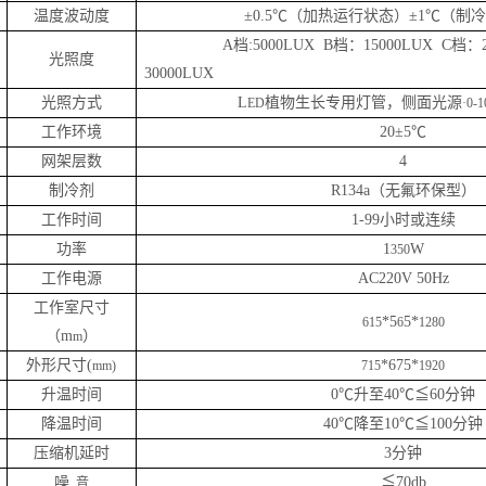
温度波动度
±0.5℃（加热运行状态）±1℃（制
A档:5000LUX B档：15000LUX C档：
光照度
30000LUX
光照方式
L
植物生长专用灯管，侧面光源
ED
·0-1
工作环境
20±5℃
网架层数
4
制冷剂
R134a（无氟环保型）
工作时间
1-99小时或连续
功率
1
W
350
工作电源
AC220V 50Hz
工作室尺寸
*5
5*
615
6
1280
（
m
）
m
外形尺寸
(
*675*
mm)
715
1920
升温时间
0℃升至40℃≦60分钟
降温时间
40℃降至10℃≦100分钟
压缩机延时
3分钟
噪
≦70db
音