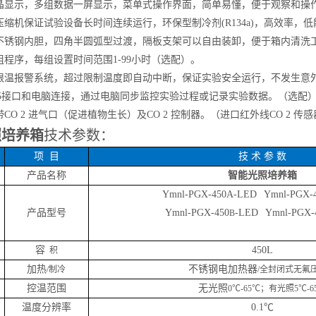
晶显示，多组数据一屏显示，菜单式操作界面，简单易懂，便于观察和操
压缩机保证试验设备长时间连续运行，环保型制冷剂
(R134a)，高效率
不锈钢内胆，四角半圆弧型过渡，隔板支架可以自由装卸，便于箱内清洗
0组程序，每组设置时间范围1-99小时（选配）。
限温报警系统，超过限制温度即自动中断，保证实验安全运行，不发生意
485接口和电脑连接，通过电脑同步监控实验过程或记录实验数据。（选配
带
CO 2 进气口（促进植物生长）及CO 2 控制器。（进口红外线CO 2 传感
照培养箱
技术参数：
项
目
技
术 参 数
产品名称
智能光照培养箱
Ymnl-
PGX-
450
A-LED
Ymnl-
PGX-
产品型号
Ymnl-
PGX-
450
-LED
Ymnl-
PGX-
B
容
450
L
积
加热
不锈钢电加热器
/制冷
/全封闭式无氟
控温范围
无光照
0℃-65℃；有光照5℃-6
温度分辨率
0.1℃