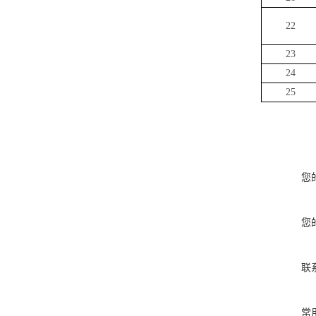
22
23
24
25
您
您
联
常