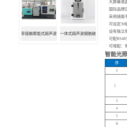
大屏幕液
国际品牌
采用镜面
可设定
3
设有独立
非接触聚能式超声波
一体式超声波细胞破
可配
RS
可增配：
DNA打断仪
碎仪
智能光
序
1
2
3
4
5
6