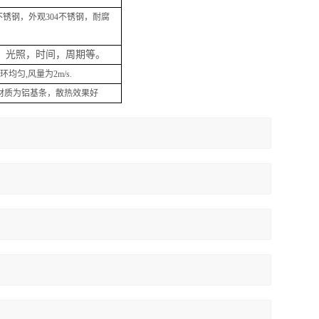
4不锈钢，外观304不锈钢，耐腐
，光照，时间，周期等。
匀,风量为2m/s.
蚀，材质为铝基条，散热效果好