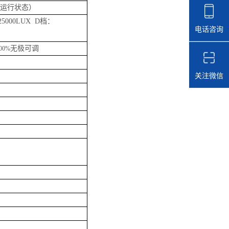
冷运行状态）
25000LUX D档：
电话咨询
无极可调
0
0%
关注微信