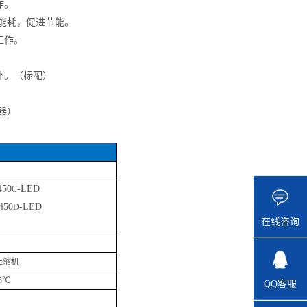
作。
，低能耗，促进节能。
工作。
外。（标配）
）
器
）
450
-LED
C
450
-LED
D
在线咨询
压缩机
5℃
QQ客服