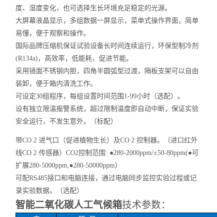
度、湿度变化，也可选择生长环境充足稳定的光源。
大屏幕液晶显示，多组数据一屏显示，菜单式操作界面，简单
易懂，便于观察和操作。
国际品牌压缩机保证试验设备长时间连续运行，环保型制冷剂
(R134a)，高效率，低能耗，促进节能。
采用镜面不锈钢内胆，四角半圆弧型过渡，隔板支架可以自由
装卸，便于箱内清洗工作。
可设定
30组程序，每组设置时间范围1-99小时（选配）。
设有独立限温报警系统，超过限制温度即自动中断，保证实验
安全运行，不发生意外。（标配）
带
CO 2 进气口（促进植物生长）及CO 2 控制器。（进口红外
线CO 2 传感器）
CO2控制范围:
●
280-2000ppm/±50-80ppm(
●可
扩展280-5000ppm,●280-50000ppm
）
可配
RS485接口和电脑连接，通过电脑同步监控实验过程或记
录实验数据。（选配）
智能二氧化碳人工气候箱
技术参数：