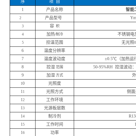
序
项
目
1
产品名称
智能
产品型号
Ym
2
容
3
积
加热
不锈钢电
4
/制冷
控温范围
无光照
5
6
温度分辨率
7
温度波动度
±0.5℃（加热
8
控湿
50-95%RH 控湿波动：
范围
9
加湿
方式
0
光照度
1
1
光照方式
侧面
1
1
工作环境
2
1
光源板层数
3
1
制冷剂
R1
4
1
工作时间
5
1
功率
6