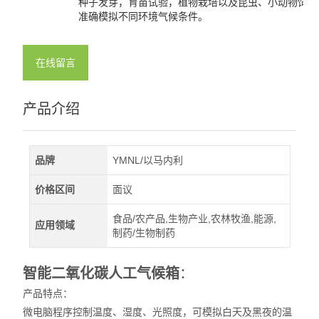
种子发芽，育苗试验，植物栽培以及昆虫、小动物饲养等
准确模拟不同环境气候条件。
查看全部 >>
在线留言
产品介绍
品牌
YMNL/以马内利
价格区间
面议
食品/农产品,生物产业,农林牧渔,能源,
应用领域
制药/生物制药
智能二氧化碳人工气候箱
：
产品特点：
微电脑程序控制温度、湿度、光照度，可模拟白天及黑夜的温