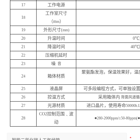
1
工作电源
7
工作室尺寸
1
8
（
m
）
m
1
外形尺寸
(
9
mm)
2
升温时间
0℃
0
2
降温时间
40
1
2
压缩机延时
2
2
噪
3
音
聚氨酯发泡，保温效果好，温
2
箱体材质
4
2
液晶屏
可多段编程方式，可单独设
5
2
控温方式
采用箱体内
6
背面风道循环
2
光源材质
进口晶片，使用寿命
7
5000
CO2控制范围﹑波
2
●
●
8
280-2000ppm/±50-80ppm(
动