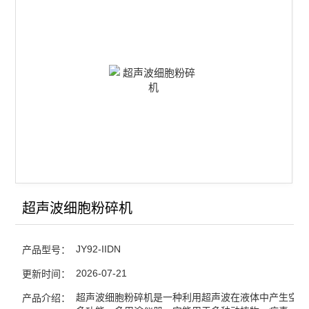
超声波DNA打断仪
超声波细胞粉碎机
手持式超声波细胞粉碎机
非接触式超声波细胞粉碎机
超声波乳化分散器
多频超声波细胞粉碎仪
超声波微波组合反应系统
超声波细胞粉碎机
超声波催化合成/萃取仪
JY92-IIDN
产品型号：
聚能式超声波材料乳化分散器
2026-07-21
更新时间：
超声波细胞粉碎机是一种利用超声波在液体中产生空化
产品介绍：
查看全部 >>