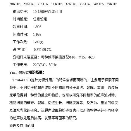
28KHz、29KHz、30KHz、31 KHz、32KHz、33KHz、34KHz、35KHz
输出功率： 10-1800W连续可用
时间设定： 任意设定
超声时间： 1-99S
间隙时间： 1-99S
工作次数： 1-99次
占 空 比： 0.3%-99.7%
变幅杆末端直径：每种频率换能器配Φ10、Φ15、Φ20
工作电压： 220VAC，50Hz
Ymnl-400SD
知识拓展：
Ymnl-400SD
是针对特殊用户的特殊需求而研制的，主要用于探索不同
频率、不同功率的超声波对不同物质的分子清洗、裂解、重组，通过特
定手段得到一种新的反应和物质，也可以研究不同频率的超声波对动、
植物细胞的破碎、裂解、促进生长，细胞变异等，及石油、重油的裂变
及油水乳化的研究。该超声波细胞粉碎仪也可以对植物种子经不同频率
的超声波处理后抗病、发芽率等菌率的研究。
原理及应用范围