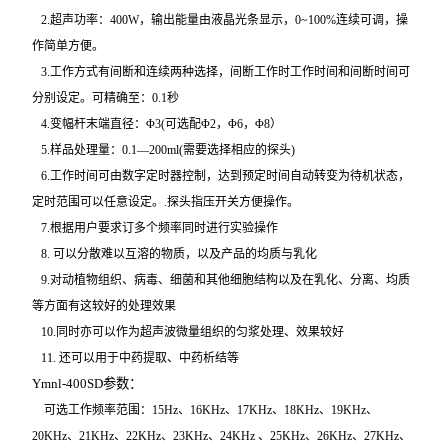
2.
超声功率：400W，输出能量由液晶光条显示，0~100%连续可调，操
作简单方便。
3.
工作方式有间断和连续两种选择，间断工作时工作时间和间断时间可
分别设定。可精确至：0.1秒
4.
变幅杆末端直径：Φ3(可选配Φ2，Φ6，Φ8）
5.
样品处理量：0.1—200ml(需要选择相应的探头)
6.
工作时间可由数字定时器控制，达到预定时间自动转变为待机状态，
定时范围可以任意设定。.探头指压开关方便操作。
7.根据用户要求订多个频率同时进行实验操作
8.
可以分散难以互溶的物质，以及产品的均质与乳化
9.对动植物组织、病毒、细菌和其他细胞结构以及在乳化、分离、均质
等方面有这较好的处理效果
10.
同时亦可以作为超声波微量组织的匀浆处理、效果较好
11.
还可以用于中药提取、中药析结等
Ymnl-400SD
参数：
可选工作频率范围：15Hz、16KHz、17KHz、18KHz、19KHz、
20KHz、21KHz、22KHz、23KHz、24KHz 、25KHz、26KHz、27KHz、