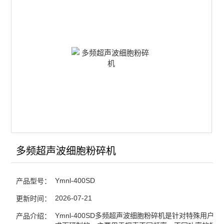
超声波DNA打断仪
超声波细胞粉碎机
手持式超声波细胞粉碎机
非接触式超声波细胞粉碎机
超声波乳化分散器
多频超声波细胞粉碎仪
超声波微波组合反应系统
多频超声波细胞粉碎机
超声波催化合成/萃取仪
Ymnl-400SD
产品型号：
聚能式超声波材料乳化分散器
2026-07-21
更新时间：
Ymnl-400SD多频超声波细胞粉碎机是针对特殊用户
产品介绍：
查看全部 >>