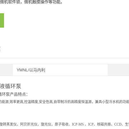
微机软件锁，微机触摸操作等功能。
绍
YMNL/以马内利
液循环泵
循环泵产品特点：
约能源,效率更高,控温精度,安全性高,自带制冷的高精度恒温源，兼具小型冷水机的功
：
旋转蒸发仪、阿贝折光仪、旋光仪、原子吸收、ICP-MS 、ICP、核磁共振、CCD