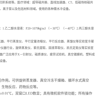
沉积系统等。医疗领域：超导磁共振、直线加速器、CT、低磁场核磁共
、离子泵以及包括材料领域。使用的各种需水冷设备。
乙二醇水溶液：P20=1079㎏/m3 （－30℃）（－40℃）2.丙三醇水溶
光器、平行蒸发仪、平行定量浓缩仪、平行反应器、蒸馏仪等实验室冷凝
镜等分析仪器行业，旋转蒸发仪、索氏提取、固液萃取仪、凯氏定氮仪等实验室
温器广泛应用于X－衍射仪、磁质谱仪、疲劳试验机、真空镀膜机、塑料成
设备。
的作用。可供旋转蒸发器、真空冷冻干燥箱、循环水式真空
、生物反应、药物反应等。
±0.
0
1
℃，
双窗口
LED
数显；具有微机软件锁功能；所有操作