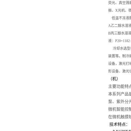
荧光、真空溅
振、X光机、
低温不冻液
A
乙二醇水溶液：
B
丙三醇水溶液：
液：P20=11
冷却水选型
装置等。制冷能
设备，激光打
形设备、激光
（机）
主要功能特
本系列产品
泵、紫外分
微机智能控
在微机触摸
技术特点：