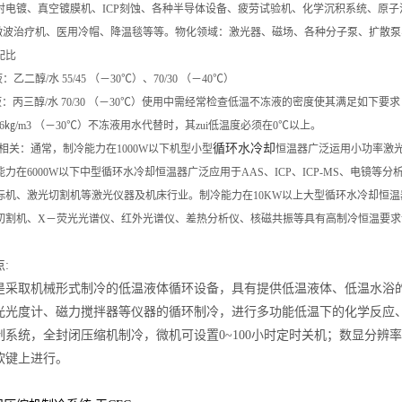
射电镀、真空镀膜机、ICP刻蚀、各种半导体设备、疲劳试验机、化学沉积系统、原子
微波治疗机、医用冷帽、降温毯等等。物化领域：激光器、磁场、各种分子泵、扩散泵
配比
乙二醇/水 55/45 （－30℃）、70/30 （－40℃）
丙三醇/水 70/30 （－30℃）使用中需经常检查低温不冻液的密度使其满足如下要求：1.
82.6㎏/m3 （－30℃）不冻液用水代替时，其zui低温度必须在0℃以上。
循环水冷却
相关：通常，制冷能力在1000W以下机型小型
恒温器广泛运用小功率激
力在6000W以下中型循环水冷却恒温器广泛应用于AAS、ICP、ICP-MS、电
标机、激光切割机等激光仪器及机床行业。制冷能力在10KW以上大型循环水冷却恒
切割机、X－荧光光谱仪、红外光谱仪、差热分析仪、核磁共振等具有高制冷恒温要求
点
:
是采取机械形式制冷的低温液体循环设备，具有提供低温液体、低温水浴
光光度计、磁力搅拌器等仪器的循环制冷，进行多功能低温下的化学反应
制系统，全封闭压缩机制冷，微机可设置
0~100
小时定时关机；数显
分辨率
软键上进行。