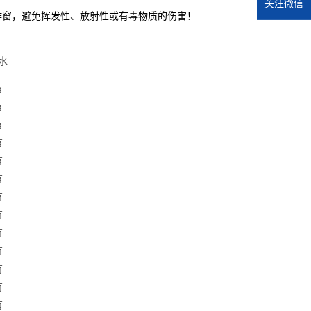
关注微信
作窗，避免挥发性、放射性或有毒物质的伤害！
水
有
有
有
有
有
有
有
有
有
有
有
有
有