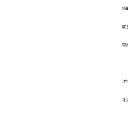
您
联
常
详
补