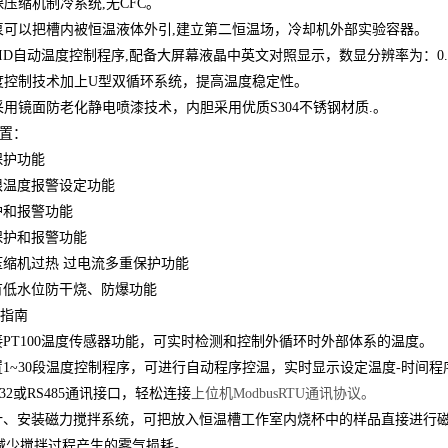
保压缩机制冷系统,无
CFC
。
环泵可以把槽内被恒温液体外引,建立第二恒温场，冷却机外部实验容器。
PID自动温度控制程序,配备大屏幕液晶中英文对照显示，数显分辨率为：0.
温度控制技术加上U型双循环系统，提高温度稳定性。
壳采用镜面防老化静电喷漆技术，
内胆采用优质
S304
不锈钢
材质.。
置：
保护功能
限温度报警设定
功能
护和报警功能
保护和报警功能
缩机过热 过电流多重保护功能
有低水位防干烧、防爆功能
能指南
PT100温度传感器功能，可实时检测和控制外循环时外部体系的温度。
1~30段温度控制程序，可进行自动程序控温，实时显示设定温度-时间程
32或RS485通讯接口，轻松连接
上位机
ModbusRTU
通讯协议。
计
、安装
磁力搅拌系统
，
可把放入恒温槽工作室内烧杯中的样品直接进行
减少搅拌过程产生的雾气损耗。