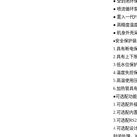
● 全封闭环
● 喷流循
● 置入一代
● 高精度
● 机身外
安全保护装
●
1.
具有断电
2.
具有
上下
3.
低水位保
4.
温度失控
5.
高温使用压
6.
加热管具
●可选配功
1.
可选配外接
2.
可选配内置
3.
可选配RS2
4.
可
选配
设
封闭处理，