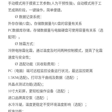
手动模式用于摸索工艺参数
(
人为干预性强
)
，自动模式用于工
艺成熟阶段，一键操作，简单便捷。
Ø
数据记录系统：
外存存储
(U
盘
)
，存储数据量与
U
盘的容量有关系
PC
数据库存储，存储数据量与电脑硬盘可使用容量有关系（选
配项）。
Ø
除霜方式：
冷阱电除霜化霜，通过温度及时间两种控制模式，提高了化霜
速度与安全性；
Ø
选配功能（另收取费用）：
P
C
（电脑）端可远程监控设备运行状况，最远监控距离
1.5KM(
选配
)
，打印冻干曲线及数据
（选配）
；
共晶点测试功能
(
选配
)
；
10
寸大彩屏，更轻松操作设备
（选配）
；
进口品牌真空泵
（选配）
；
水冷冷凝，温度更稳定不受环境温度影响
（选配）
；
校准功能：