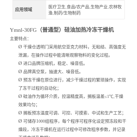
医疗卫生,食品/农产品,生物产业,农林牧
应用领域
渔,制药/生物制药
Ymnl-30FG
（普通型）硅油加热冷冻干燥机
主要特点：
Ø
干燥仓透明门采用航空亚克力材料，无粘结、高强度无
泄漏，在操作过程中能清晰观察物料的变化过程。
Ø
进口品牌压缩机，稳定、噪音低。
Ø
品牌真空泵，抽速大、噪音低。
Ø
预冻干燥在原位进行，减少干燥过程的繁琐操作，实现
了冻干过程的自动化；
Ø
硅油作为循环介质，控温精度高，搁板温差
≤1℃,
干燥
效果均匀；
Ø
搁板预冻温度可调、可控、可摸索、中试和生产工艺；
Ø
1
可储存
000
组程序，每个程序可程序化设定预冻段和干
燥段，冷冻干燥机在运行过程中可修改程序参数，并记录