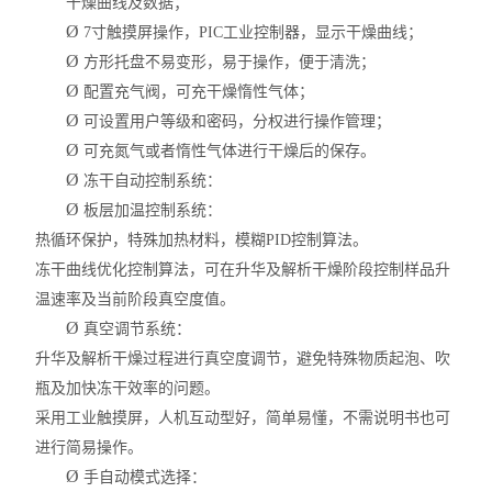
干燥曲线及数据；
Ø
7
寸触摸屏操作，
PIC
工业控制器，显示干燥曲线；
Ø
方形托盘不易变形，易于操作，便于清洗；
Ø
配置充气阀，可充干燥惰性气体；
Ø
可设置用户等级和密码，分权进行操作管理；
Ø
可充氮气或者惰性气体进行干燥后的保存。
Ø
冻干自动控制系统：
Ø
板层加温控制系统：
热循环保护，特殊加热材料，模糊
PID
控制算法。
冻干曲线优化控制算法，可在升华及解析干燥阶段控制样品升
温速率及当前阶段真空度值。
Ø
真空调节系统：
升华及解析干燥过程进行真空度调节，避免特殊物质起泡、吹
瓶及加快冻干效率的问题。
采用工业触摸屏，人机互动型好，简单易懂，不需说明书也可
进行简易操作。
Ø
手自动模式选择：