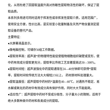
化，从而杜绝了因提取温度升高对热敏性提取物活性的破坏，保证了提
取品质。
本系列多用途
可同时适用于挥发性或非挥发性提取介质，适用范围广，
使用安全方便，性价比高，是实验室小批量制备及天然产物含量测定提
取设备的替代产品。
主要特征
:
●
大屏幕液晶显示。
●
微电脑控制，可储存
50
组工作数据。
●
提取效率高：超声波*的物理特性能促使植物细胞组织破壁或变形，使
中药有效成分提取更充分，提取率比传统工艺显著提高达
50—500%
。
●
提取时间短：超声波强化中药提取通常在
24—40
分钟即可获得*提取
率，提取时间较传统方法大大缩短
2/3
以上，
药材原材料处理量大。
●
提取温度低：超声提取中药材的*温度在
40—60
℃
，对遇热不稳定、易
水解或氧化的药材中有效成分具有保护作用，同时大大节能能耗。
●
适应性广：超声提取中药材不受成分极性、分子量大小的限制，适用于
绝大多数种类中药材和各类成分的提取。