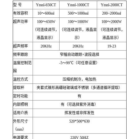
型
号
Ymnl-650CT
Ymnl-1000CT
Ymnl-2000CT
有效容积
10
～
600ml
500
～
1000ml
200~2000ml
超声功率
100
～
650W
100
～
1000W
100
～
2000W
（可连续调节，
（可连续调节，液晶显
（可连续调节，
液晶显示）
示）
液晶显示）
超声频率
20KHz
20KHz
19-23
频率跟踪
窄幅自动跟踪
+
波段选择
温度控制范
-5
～
99
℃
（可任意设置）
围
温控方式
压缩机制冷，电加热
提取杯
夹套式锥形高硼硅玻璃或不锈钢（多通道循环提取）
定时功能
有
内部照明
有（可选择紫外消毒）
适用介质
挥发性或非挥发性
外形尺寸
520*500*630
（
mm
）
电源要求
220V 50HZ