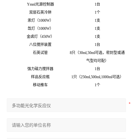
Ymnl
光源控制器
1
台
双层石英冷阱
1
个
汞灯（1000W）
1
支
氙灯（1000W）
1
支
金卤灯（450W）
1
支
八位搅拌装置
1
台
石英试管
8
只（30ml,50ml可选，密封型或通
气型均可配）
强力磁力搅拌器
1
台
样品反应瓶
1
只（250ml,500ml,1000ml可选）
移动推车
1
个