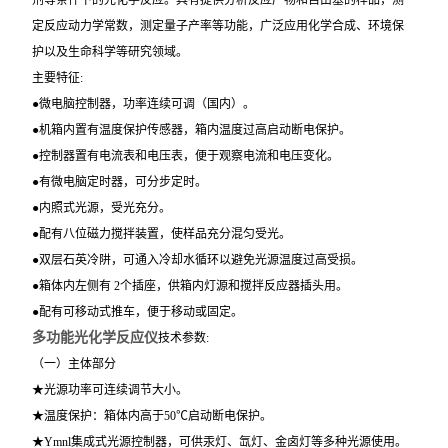
剂等条件下的光化学反应。具有提供分析反应产物和自由基的样品，测
定反应动力学常数，测定量子产率等功能，广泛应用化学合成、环境保
护以及生命科学等研究领域。
主要特征:
●微电脑控制器，功率连续可调（国内）。
●机箱内置有温度保护传感器，箱内温度过高启动断电保护。
●控制器置有电流表和电压表，便于观察电流和电压变化。
●有微电脑定时器，可分步定时。
●内照式光源，受光充分。
●配有八位磁力搅拌装置，使样品充分混匀受光。
●双层石英冷阱，可通入冷却水循环以避免光源温度过高受损。
●箱体内左侧有 2个插座，供箱内灯源和搅拌反应器插头用。
●配有可移动式推车，便于移动或固定。
多功能光化学反应仪
技术参数:
（一）主体部分
★光源功率可连续调节大小。
★温度保护：箱体内高于50℃启动断电保护。
★Ymnl集成式光源控制器，可供汞灯、氙灯、金卤灯等多种光源使用。