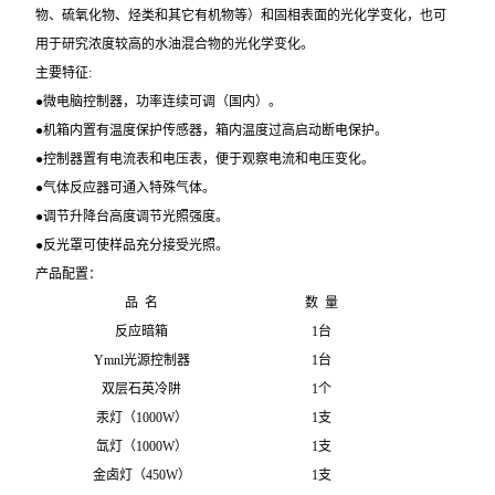
物、硫氧化物、烃类和其它有机物等）和固相表面的光化学变化，也可
用于研究浓度较高的水油混合物的光化学变化。
主要特征:
●微电脑控制器，功率连续可调（国内）。
●机箱内置有温度保护传感器，箱内温度过高启动断电保护。
●控制器置有电流表和电压表，便于观察电流和电压变化。
●气体反应器可通入特殊气体。
●调节升降台高度调节光照强度。
●反光罩可使样品充分接受光照。
产品配置：
品 名
数 量
反应暗箱
1
台
Ymnl
光源控制器
1
台
双层石英冷阱
1
个
汞灯（1000W）
1
支
氙灯（1000W）
1
支
金卤灯（450W）
1
支